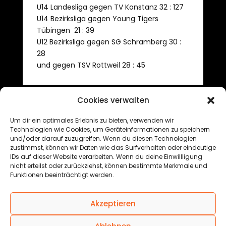
U14 Landesliga gegen TV Konstanz 32 : 127
U14 Bezirksliga gegen Young Tigers
Tübingen 21 : 39
U12 Bezirksliga gegen SG Schramberg 30 :
28
und gegen TSV Rottweil 28 : 45
Cookies verwalten
←
Ersatzgeschwächte Schwarzwälder verlieren in
Vechta
Um dir ein optimales Erlebnis zu bieten, verwenden wir
Die wiha Panthers wollen in Quakenbrück die
Technologien wie Cookies, um Geräteinformationen zu speichern
und/oder darauf zuzugreifen. Wenn du diesen Technologien
ersten Punkte holen
→
zustimmst, können wir Daten wie das Surfverhalten oder eindeutige
IDs auf dieser Website verarbeiten. Wenn du deine Einwillligung
nicht erteilst oder zurückziehst, können bestimmte Merkmale und
Funktionen beeinträchtigt werden.
© 2025 Black Forest Basketball GmbH
Akzeptieren