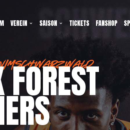
SCHWE
AM
VEREIN
SAISON
TICKETS
FANSHOP
S
 FOREST
NIMSCHWARZWALD
HERS