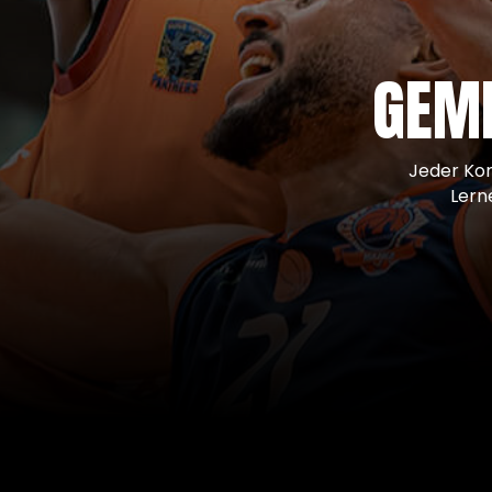
GEME
Jeder Kor
Lern