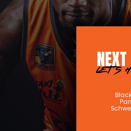
NEXT
LET’S 
Black
Pan
Schwe