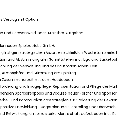
es Vertrag mit Option
gen und Schwarzwald-Baar-Kreis Ihre Aufgaben
der neuen Spielbetriebs GmbH.
gfristigen strategischen Vision, einschließlich Wachstumsziele,
on und Abstimmung aller Schnittstellen incl. Liga und Basketball
achung der Verwaltung und des kaufmännischen Teils.
ts, Atmosphäre und Stimmung am Spieltag.
 in Zusammenarbeit mit dem Headcoach.
förderung und Imagepflege. Repräsentation und Pflege der Ma
ehenden Sponsorenpools und Akquise neuer Partner und Sponsor
rbe- und Kommunikationsstrategien zur Steigerung der Bekann
h positive Entwicklung, Budgetplanung, Controlling und Überwach
nd Entwicklung, um eine starke Mannschaft aufzubauen incl. Rekr