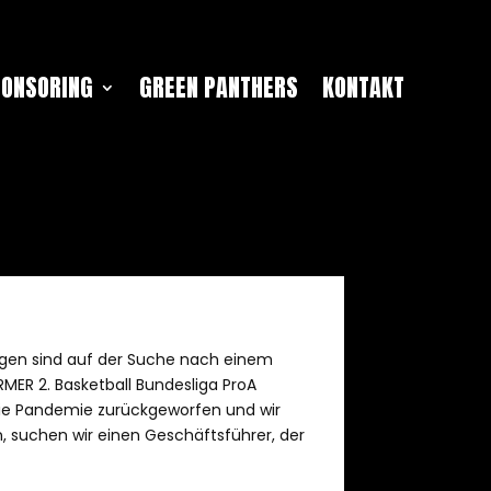
PONSORING
GREEN PANTHERS
KONTAKT
ingen sind auf der Suche nach einem
RMER 2. Basketball Bundesliga ProA
 die Pandemie zurückgeworfen und wir
n, suchen wir einen Geschäftsführer, der