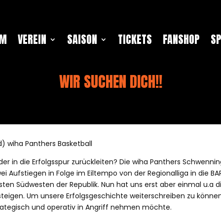
AM
VEREIN
SAISON
TICKETS
FANSHOP
S
WIR SUCHEN DICH!!
) wiha Panthers Basketball
der in die Erfolgsspur zurückleiten? Die wiha Panthers Schwenn
i Aufstiegen in Folge im Eiltempo von der Regionalliga in die BA
sten Südwesten der Republik. Nun hat uns erst aber einmal u.a
absteigen. Um unsere Erfolgsgeschichte weiterschreiben zu könne
trategisch und operativ in Angriff nehmen möchte.