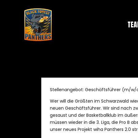
TE
Stellenangebot: Geschäftsführer (m/w/d
Wer will die Größten im Schwarzwald wie
neuen Geschäftsführer. Wir sind nach zwe
gesaust und der Basketballklub im äußer
müssen wieder in die 3. Liga, die Pro B 
unser neues Projekt wiha Panthers 2.0 s