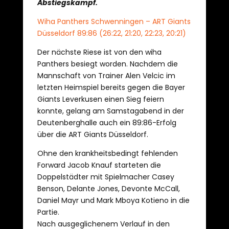
Abstiegskampf.
Wiha Panthers Schwenningen – ART Giants
Düsseldorf 89:86 (26:22, 21:20, 22:23, 20:21)
Der nächste Riese ist von den wiha
Panthers besiegt worden. Nachdem die
Mannschaft von Trainer Alen Velcic im
letzten Heimspiel bereits gegen die Bayer
Giants Leverkusen einen Sieg feiern
konnte, gelang am Samstagabend in der
Deutenberghalle auch ein 89:86-Erfolg
über die ART Giants Düsseldorf.
Ohne den krankheitsbedingt fehlenden
Forward Jacob Knauf starteten die
Doppelstädter mit Spielmacher Casey
Benson, Delante Jones, Devonte McCall,
Daniel Mayr und Mark Mboya Kotieno in die
Partie.
Nach ausgeglichenem Verlauf in den