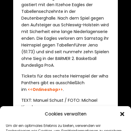
gastiert mit den Itzehoe Eagles der
Tabellensechzehnte in der
Deutenberghalle. Nach dem Spiel gegen
den Aufsteiger aus Schleswig-Holstein wird
mit Sicherheit eine lange Niederlagenserie
enden. Die Eagles verloren am Samstag ihr
Heimspiel gegen Tabellenführer Jena
(61:73) und sind seit nunmehr zehn Spielen
ohne Sieg in der BARMER 2. Basketball
Bundesliga ProA.
Tickets für das sechste Heimspiel der wiha
Panthers gibt es ausschließlich
im
<<Onlineshop>>
.
TEXT: Manuel Schust / FOTO: Michael
Kienzler
Cookies verwalten
Um dir ein optimales Erlebnis zu bieten, verwenden wir
←
In Karlsruhe zurück in die Erfolgsspur
Technologien wie Cookies, um Geräteinformationen zu speichern