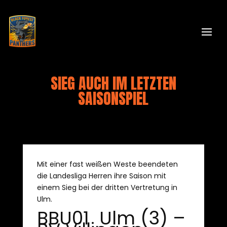
SIEG AUCH IM LETZTEN
SAISONSPIEL
Mit einer fast weißen Weste beendeten
die Landesliga Herren ihre Saison mit
einem Sieg bei der dritten Vertretung in
Ulm.
BBU01 Ulm (3) –