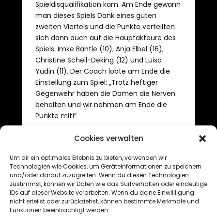
Spieldisqualifikation kam. Am Ende gewann
man dieses Spiels Dank eines guten
zweiten Viertels und die Punkte verteilten
sich dann auch auf die Hauptakteure des
Spiels: Imke Bantle (10), Anja Elbel (16),
Christine Schell-Deking (12) und Luisa
Yudin (11). Der Coach lobte am Ende die
Einstellung zum Spiel: „Trotz heftiger
Gegenwehr haben die Damen die Nerven
behalten und wir nehmen am Ende die
Punkte mit!“
Cookies verwalten
Um dir ein optimales Erlebnis zu bieten, verwenden wir
←
13 Spiele für die Basketballer am WE
Technologien wie Cookies, um Geräteinformationen zu speichern
und/oder darauf zuzugreifen. Wenn du diesen Technologien
U12/1, U18LL und Damen weiterhin ungeschlagen
→
zustimmst, können wir Daten wie das Surfverhalten oder eindeutige
IDs auf dieser Website verarbeiten. Wenn du deine Einwillligung
nicht erteilst oder zurückziehst, können bestimmte Merkmale und
Funktionen beeinträchtigt werden.