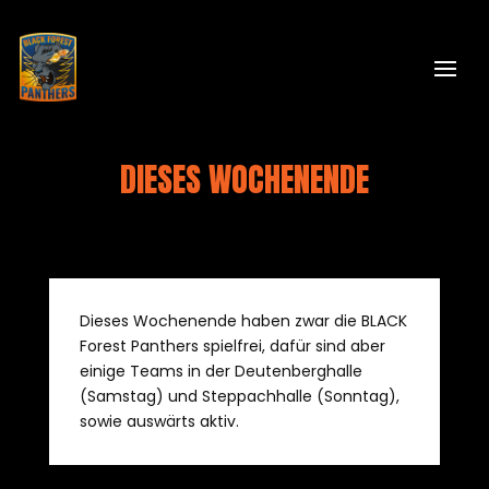
DIESES WOCHENENDE
Dieses Wochenende haben zwar die BLACK
Forest Panthers spielfrei, dafür sind aber
einige Teams in der Deutenberghalle
(Samstag) und Steppachhalle (Sonntag),
sowie auswärts aktiv.