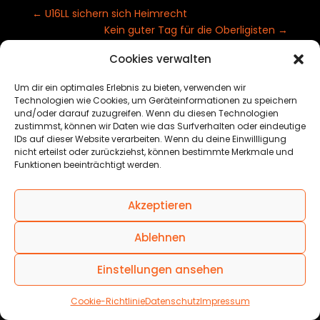
←
U16LL sichern sich Heimrecht
Kein guter Tag für die Oberligisten
→
Cookies verwalten
Um dir ein optimales Erlebnis zu bieten, verwenden wir
Technologien wie Cookies, um Geräteinformationen zu speichern
© 2025 Black Forest Basketball GmbH
und/oder darauf zuzugreifen. Wenn du diesen Technologien
zustimmst, können wir Daten wie das Surfverhalten oder eindeutige
IDs auf dieser Website verarbeiten. Wenn du deine Einwillligung
nicht erteilst oder zurückziehst, können bestimmte Merkmale und
Funktionen beeinträchtigt werden.
IMPRESSUM
|
DATENSCHUTZ
Akzeptieren
Ablehnen
Einstellungen ansehen
Cookie-Richtlinie
Datenschutz
Impressum