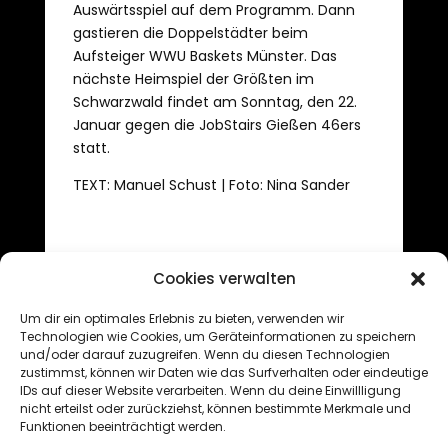
Auswärtsspiel auf dem Programm. Dann
gastieren die Doppelstädter beim
Aufsteiger WWU Baskets Münster. Das
nächste Heimspiel der Größten im
Schwarzwald findet am Sonntag, den 22.
Januar gegen die JobStairs Gießen 46ers
statt.
TEXT: Manuel Schust | Foto: Nina Sander
Cookies verwalten
Um dir ein optimales Erlebnis zu bieten, verwenden wir
←
Zum Jahresauftakt gegen Kirchheim
Technologien wie Cookies, um Geräteinformationen zu speichern
und/oder darauf zuzugreifen. Wenn du diesen Technologien
Bei Aufsteiger Münster nachlegen
→
zustimmst, können wir Daten wie das Surfverhalten oder eindeutige
IDs auf dieser Website verarbeiten. Wenn du deine Einwillligung
nicht erteilst oder zurückziehst, können bestimmte Merkmale und
Funktionen beeinträchtigt werden.