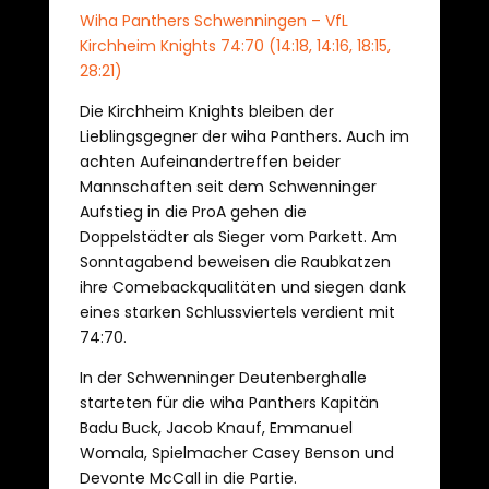
Wiha Panthers Schwenningen – VfL
Kirchheim Knights 74:70 (14:18, 14:16, 18:15,
28:21)
Die Kirchheim Knights bleiben der
Lieblingsgegner der wiha Panthers. Auch im
achten Aufeinandertreffen beider
Mannschaften seit dem Schwenninger
Aufstieg in die ProA gehen die
Doppelstädter als Sieger vom Parkett. Am
Sonntagabend beweisen die Raubkatzen
ihre Comebackqualitäten und siegen dank
eines starken Schlussviertels verdient mit
74:70.
In der Schwenninger Deutenberghalle
starteten für die wiha Panthers Kapitän
Badu Buck, Jacob Knauf, Emmanuel
Womala, Spielmacher Casey Benson und
Devonte McCall in die Partie.