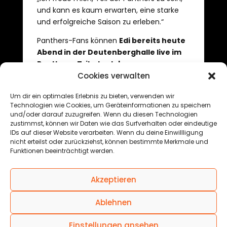
und kann es kaum erwarten, eine starke
und erfolgreiche Saison zu erleben.“
Panthers-Fans können
Edi bereits heute
Abend in der Deutenberghalle live im
Panthers-Trikot erleben
.
Cookies verwalten
Um dir ein optimales Erlebnis zu bieten, verwenden wir
←
Young panthers update #2
Technologien wie Cookies, um Geräteinformationen zu speichern
und/oder darauf zuzugreifen. Wenn du diesen Technologien
Letzte Spiele vor der Weihnachtspause
→
zustimmst, können wir Daten wie das Surfverhalten oder eindeutige
IDs auf dieser Website verarbeiten. Wenn du deine Einwillligung
nicht erteilst oder zurückziehst, können bestimmte Merkmale und
Funktionen beeinträchtigt werden.
© 2025 Black Forest Basketball GmbH
Akzeptieren
Ablehnen
Einstellungen ansehen