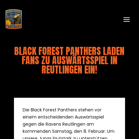
BLACK FOREST PANTHERS LADEN
FANS ZU AUSWÄRTSSPIEL IN
REUTLINGEN EIN!
Die Black Forest Panthers stehen vor
einem entscheidenden Auswärtsspiel
gegen die Ravens Reutlingen am
kommenden Samstag, den 8. Februar. Um
unsere Jungs lautstark zu unterstützen,