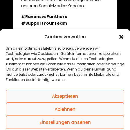
unseren Social-Media-Kanälen.
#RavensvsPanthers
#SupportYourTeam
Cookies verwalten
←
Januar Informationen des Vereins
Um dir ein optimales Erlebnis zu bieten, verwenden wir
vivida bkk neuer Gesundheitspartner der Black
Technologien wie Cookies, um Geräteinformationen zu speichern
und/oder darauf zuzugreifen. Wenn du diesen Technologien
Forest Panthers
→
zustimmst, können wir Daten wie das Surfverhalten oder eindeutige
IDs auf dieser Website verarbeiten. Wenn du deine Einwillligung
nicht erteilst oder zurückziehst, können bestimmte Merkmale und
Funktionen beeinträchtigt werden.
© 2025 Black Forest Basketball GmbH
Akzeptieren
Ablehnen
Einstellungen ansehen
IMPRESSUM
|
DATENSCHUTZ