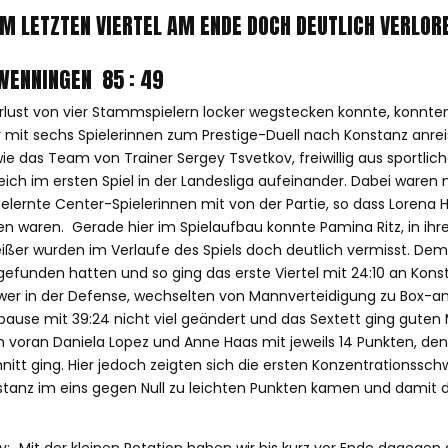
M LETZTEN VIERTEL AM ENDE DOCH DEUTLICH VERLOR
HWENNINGEN 85 : 49
st von vier Stammspielern locker wegstecken konnte, konnten
mit sechs Spielerinnen zum Prestige-Duell nach Konstanz anre
ie das Team von Trainer Sergey Tsvetkov, freiwillig aus sportlic
eich im ersten Spiel in der Landesliga aufeinander. Dabei waren m
elernte Center-Spielerinnen mit von der Partie, so dass Lorena 
en waren. Gerade hier im Spielaufbau konnte Pamina Ritz, in ihre
ißer wurden im Verlaufe des Spiels doch deutlich vermisst. Dem
 gefunden hatten und so ging das erste Viertel mit 24:10 an Ko
er in der Defense, wechselten von Mannverteidigung zu Box-an
pause mit 39:24 nicht viel geändert und das Sextett ging guten
en voran Daniela Lopez und Anne Haas mit jeweils 14 Punkten, d
hnitt ging. Hier jedoch zeigten sich die ersten Konzentrationss
nstanz im eins gegen Null zu leichten Punkten kamen und damit 