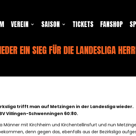
AM
VEREIN
SAISON
TICKETS
FANSHOP
S
EDER EIN SIEG FÜR DIE LANDESLIGA HER
rksliga trifft man auf Metzingen in der Landesliga wieder.
BV Villingen-Schwenningen 60:80.
ga Männer mit Kirchheim und Kirchentellinsfurt und nun Metzinge
bekommen, denn gegen das, ebenfalls aus der Bezirksliga aufge