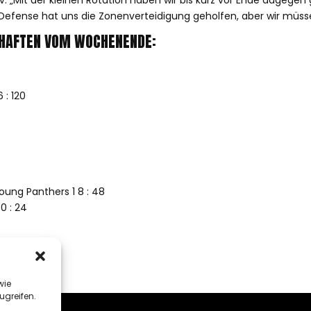
 „Mit der kleinen Rotation haben wir bis kurz vor Ende dagegen 
r Defense hat uns die Zonenverteidigung geholfen, aber wir müss
HAFTEN VOM WOCHENENDE:
 : 120
oung Panthers 1 8 : 48
0 : 24
wie
ugreifen.