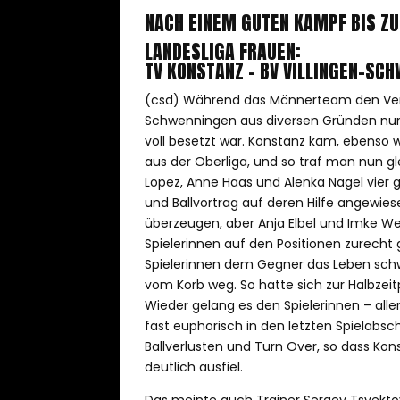
NACH EINEM GUTEN KAMPF BIS ZU
LANDESLIGA FRAUEN:
TV KONSTANZ – BV VILLINGEN-SC
(csd) Während das Männerteam den Verlu
Schwenningen aus diversen Gründen nur 
voll besetzt war. Konstanz kam, ebenso w
aus der Oberliga, und so traf man nun gl
Lopez, Anne Haas und Alenka Nagel vier g
und Ballvortrag auf deren Hilfe angewies
überzeugen, aber Anja Elbel und Imke We
Spielerinnen auf den Positionen zurecht
Spielerinnen dem Gegner das Leben schw
vom Korb weg. So hatte sich zur Halbzeit
Wieder gelang es den Spielerinnen – all
fast euphorisch in den letzten Spielabsc
Ballverlusten und Turn Over, so dass Ko
deutlich ausfiel.