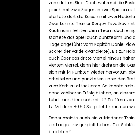
zum dritten Sieg. Doch während die Bask
gleich mit zwei Siegen in zwei Spielen 
startete dort die Saison mit zwei Niederl
Zwar konnte Trainer Sergey Tsvetkov mit 1
Kaufmann fehlten dem Team doch einige 
startete das Spiel auch punktearm und a
Tage angeführt vom Kapitän Daniel Piov
Scorer der Partie avancierte). Bis zur H
auch über das dritte Viertel hinaus halt
vierten Viertel, denn hier drehten die G
sich mit 14 Punkten wieder hervortun, a
arbeiteten und punkteten unter den Bre
zum Korb zu attackieren. So konnte sich 
ohne zählbaren Erfolg blieben, an diese
führt man hier auch mit 27 Treffern von 
17. Mit dem 80:60 Sieg steht man nun we
Daher meinte auch ein zufriedener Traine
und aggressiv gespielt haben. Der Schlüs
brachten!“