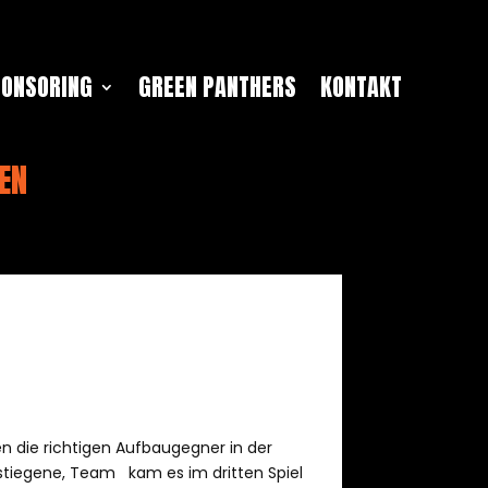
PONSORING
GREEN PANTHERS
KONTAKT
REN
n die richtigen Aufbaugegner in der
stiegene, Team kam es im dritten Spiel