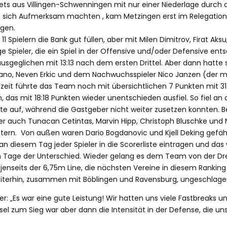
ets aus Villingen-Schwenningen mit nur einer Niederlage durch d
auf sich Aufmerksam machten , kam Metzingen erst im Relegations
agen.
1 Spielern die Bank gut füllen, aber mit Milen Dimitrov, Firat Aks
Spieler, die ein Spiel in der Offensive und/oder Defensive e
usgeglichen mit 13:13 nach dem ersten Drittel. Aber dann hatt
ano, Neven Erkic und dem Nachwuchsspieler Nico Janzen (der mi
albzeit führte das Team noch mit übersichtlichen 7 Punkten mit 
en, das mit 18:18 Punkten wieder unentschieden ausfiel. So fiel 
äste auf, während die Gastgeber nicht weiter zusetzen konnten.
ber auch Tunacan Cetintas, Marvin Hipp, Christoph Bluschke und 
ttern. Von außen waren Dario Bogdanovic und Kjell Deking gefäh
an diesem Tag jeder Spieler in die Scorerliste eintragen und das
m Tage der Unterschied. Wieder gelang es dem Team von der Drei
jenseits der 6,75m Line, die nächsten Vereine in diesem Ranking 
iterhin, zusammen mit Böblingen und Ravensburg, ungeschlagen 
r: „Es war eine gute Leistung! Wir hatten uns viele Fastbreaks un
sel zum Sieg war aber dann die Intensität in der Defense, die u