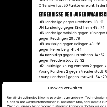
Das meinte auch Trainer Sergey Tsvektov:
Offensive fast 50 Punkte erreicht. In de
ERGEBNISSE DER JUGENDMANNSC
U18 Landesliga gegen Kirchheim 118 : 21
U14 Landesliga gegen Kirchheim 49 : 74
U16 Landesliga weiblich gegen Tübingen 6
gegen Reutlingen 26 : 78
U18 Bezirksliga gegen Balingen 43 : 26
gegen Herrenberg 41 : 44
U14 Bezirksliga gegen Haiterbach 14 : 52
gegen Freudenstadt 35: 32
U12 Bezirksliga Young Panthers 2 gegen Y
Young Panthers 2 gegen Freudenstadt 6
Young Panthers 1 gegen Rottweil 54 : 29
U10 Bezirksliga gegen Kirchheim 33 : 44
Cookies verwalten
gegen Derendingen 24 : 44
Um dir ein optimales Erlebnis zu bieten, verwenden wir Technologien 
Cookies, um Geräteinformationen zu speichern und/oder darauf zuz
Wenn du diesen Technologien zustimmst, können wir Daten wie das