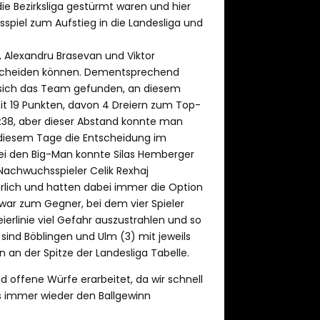
ie Bezirksliga gestürmt waren und hier
spiel zum Aufstieg in die Landesliga und
u, Alexandru Brasevan und Viktor
ntscheiden können. Dementsprechend
e sich das Team gefunden, an diesem
t 19 Punkten, davon 4 Dreiern zum Top-
31:38, aber dieser Abstand konnte man
an diesem Tage die Entscheidung im
 Bei den Big-Man konnte Silas Hemberger
Nachwuchsspieler Celik Rexhaj
rlich und hatten dabei immer die Option
 war zum Gegner, bei dem vier Spieler
erlinie viel Gefahr auszustrahlen und so
sind Böblingen und Ulm (3) mit jeweils
an der Spitze der Landesliga Tabelle.
d offene Würfe erarbeitet, da wir schnell
ns immer wieder den Ballgewinn