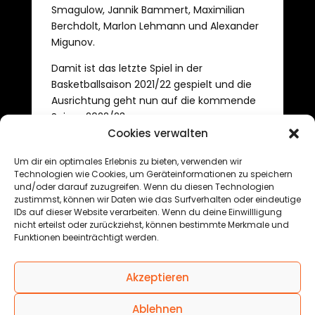
Smagulow, Jannik Bammert, Maximilian
Berchdolt, Marlon Lehmann und Alexander
Migunov.
Damit ist das letzte Spiel in der
Basketballsaison 2021/22 gespielt und die
Ausrichtung geht nun auf die kommende
Saison 2022/23.
Cookies verwalten
Um dir ein optimales Erlebnis zu bieten, verwenden wir
←
Monat der Wahrheit startet mit Doppelspieltag
Technologien wie Cookies, um Geräteinformationen zu speichern
und/oder darauf zuzugreifen. Wenn du diesen Technologien
Adrian Bergmann verlässt die Schwarzwälder
→
zustimmst, können wir Daten wie das Surfverhalten oder eindeutige
IDs auf dieser Website verarbeiten. Wenn du deine Einwillligung
nicht erteilst oder zurückziehst, können bestimmte Merkmale und
Funktionen beeinträchtigt werden.
© 2025 Black Forest Basketball GmbH
Akzeptieren
Ablehnen