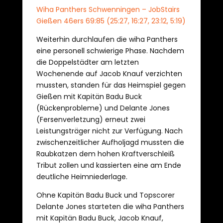
Wiha Panthers Schwenningen – JobStairs
Gießen 46ers 69:85 (25:27, 16:27, 23:12, 5:19)
Weiterhin durchlaufen die wiha Panthers
eine personell schwierige Phase. Nachdem
die Doppelstädter am letzten
Wochenende auf Jacob Knauf verzichten
mussten, standen für das Heimspiel gegen
Gießen mit Kapitän Badu Buck
(Rückenprobleme) und Delante Jones
(Fersenverletzung) erneut zwei
Leistungsträger nicht zur Verfügung. Nach
zwischenzeitlicher Aufholjagd mussten die
Raubkatzen dem hohen Kraftverschleiß
Tribut zollen und kassierten eine am Ende
deutliche Heimniederlage.
Ohne Kapitän Badu Buck und Topscorer
Delante Jones starteten die wiha Panthers
mit Kapitän Badu Buck, Jacob Knauf,